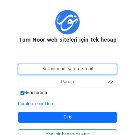
Tüm Noor web siteleri için tek hesap
Beni hatırla
Paralomı unuttum
Yeni bir hesap oluştur