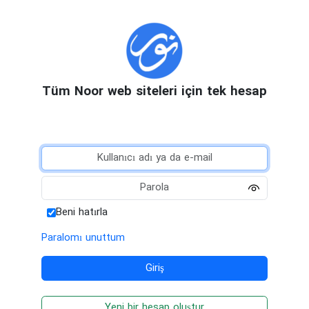
Tüm Noor web siteleri için tek hesap
Beni hatırla
Paralomı unuttum
Yeni bir hesap oluştur